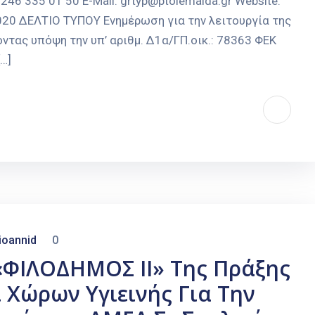
246 335 01 50 E-Mail: grtyp@ptolemaida.gr Website:
2020 ΔΕΛΤΙΟ ΤΥΠΟΥ Ενημέρωση για την λειτουργία της
ας υπόψη την υπ’ αριθμ. Δ1α/ΓΠ.οικ.: 78363 ΦΕΚ
…]
ioannid
0
«ΦΙΛΟΔΗΜΟΣ ΙΙ» Της Πράξης
Χώρων Υγιεινής Για Την