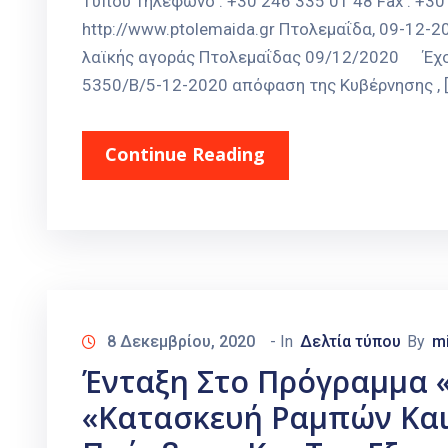
Τύπου Τηλέφωνο : +30 246 335 01 48 Fax : +30 
http://www.ptolemaida.gr Πτολεμαΐδα, 09-12-
λαϊκής αγοράς Πτολεμαΐδας 09/12/2020 Έχοντ
5350/Β/5-12-2020 απόφαση της Κυβέρνησης , [
Continue Reading
8 Δεκεμβρίου, 2020
- In
Δελτία τύπου
By
m
Ένταξη Στο Πρόγραμμα 
«Κατασκευή Ραμπών Και 