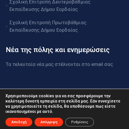
Σχολική Επιτροπή Δευτεροβάθμιας
Εκπαίδευσης Δήμου Εορδαίας
Σχολική Επιτροπή Πρωτοβάθμιας
Εκπαίδευσης Δήμου Εορδαίας
Νέα της πόλης και ενημερώσεις
Τα τελευταία νέα μας στέλνονται στο email σας.
Χρησιμοποιούμε cookies για να σας προσφέρουμε την
καλύτερη δυνατή εμπειρία στη σελίδα μας. Εάν συνεχίσετε
να χρησιμοποιείτε τη σελίδα, θα υποθέσουμε πως είστε
www.eordaia.gov.gr © 2022. Με επιφύλαξη παντός
ικανοποιημένοι με αυτό.
δικαιώματος
Αποδοχή
Απόρριψη
Ρυθμίσεις