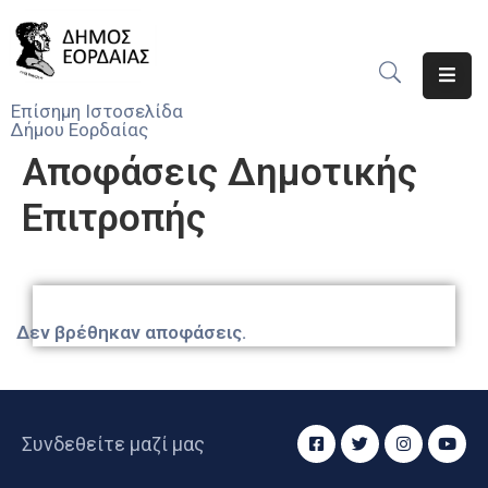
Αρχική
Επίσημη Ιστοσελίδα
Δήμου Εορδαίας
Ο
Αποφάσεις Δημοτικής
Δήμος
Επιτροπής
Νέα
Υπηρεσίες
Του
Δήμου
Δεν βρέθηκαν αποφάσεις.
Προσκλήσεις
Αποφάσεις
Συνδεθείτε μαζί μας
Τηλέφωνα