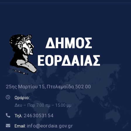
Καιρός
25ης Μαρτίου 15, Πτολεμαΐδα 502 00
Ωράριο:
Δευ – Παρ 7.00 πμ – 15.00 μμ
2463053154
Τηλ:
info@eordaia.gov.gr
Email: