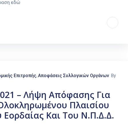
όφαση εδώ
μικής Επιτροπής
Αποφάσεις Συλλογικών Οργάνων
By
‚
2021 – Λήψη Απόφασης Για
 Ολοκληρωμένου Πλαισίου
 Εορδαίας Και Του Ν.Π.Δ.Δ.