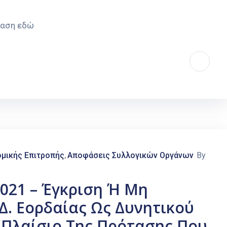
φαση εδώ
μικής Επιτροπής
Αποφάσεις Συλλογικών Οργάνων
By
‚
2021 – Έγκριση Ή Μη
Δ. Εορδαίας Ως Δυνητικού
 Πλαίσιο Της Πρότασης Που