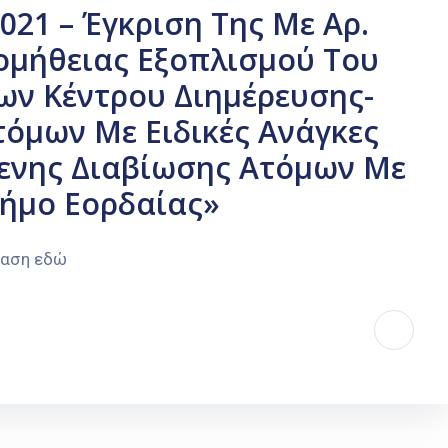
021 – Έγκριση Της Με Αρ.
ομήθειας Εξοπλισμού Του
ων Κέντρου Διημέρευσης-
όμων Με Ειδικές Ανάγκες
μενης Διαβίωσης Ατόμων Με
Δήμο Εορδαίας»
φαση εδώ