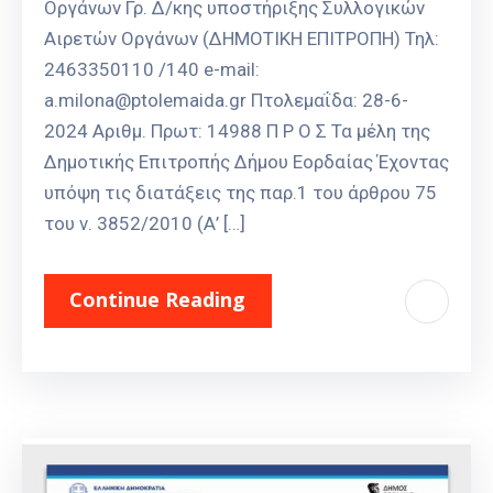
Οργάνων Γρ. Δ/κης υποστήριξης Συλλογικών
Αιρετών Οργάνων (ΔΗΜΟΤΙΚΗ ΕΠΙΤΡΟΠΗ) Τηλ:
2463350110 /140 e-mail:
a.milona@ptolemaida.gr Πτολεμαΐδα: 28-6-
2024 Αριθμ. Πρωτ: 14988 Π Ρ Ο Σ Τα μέλη της
Δημοτικής Επιτροπής Δήμου Εορδαίας Έχοντας
υπόψη τις διατάξεις της παρ.1 του άρθρου 75
του ν. 3852/2010 (Α’ […]
Continue Reading