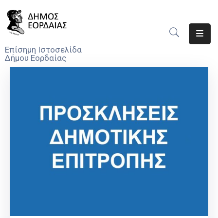
Αρχική
Επίσημη Ιστοσελίδα
Δήμου Εορδαίας
Ο
Δήμος
Νέα
Υπηρεσίες
Του
Δήμου
Προσκλήσεις
Αποφάσεις
Τηλέφωνα