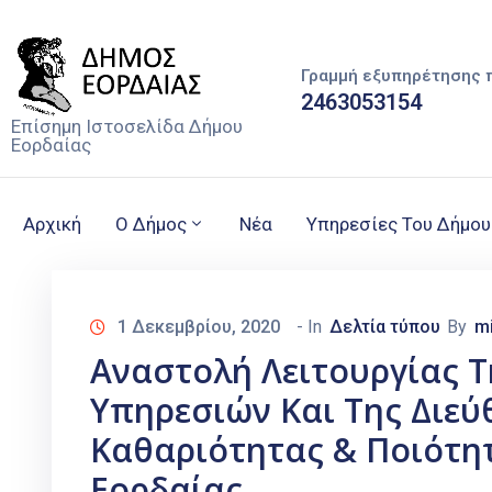
Γραμμή εξυπηρέτησης 
2463053154
Επίσημη Ιστοσελίδα Δήμου
Εορδαίας
Αρχική
Ο Δήμος
Νέα
Υπηρεσίες Του Δήμου
1 Δεκεμβρίου, 2020
- In
Δελτία τύπου
By
m
Αναστολή Λειτουργίας Τ
Υπηρεσιών Και Της Διεύ
Καθαριότητας & Ποιότη
Εορδαίας.