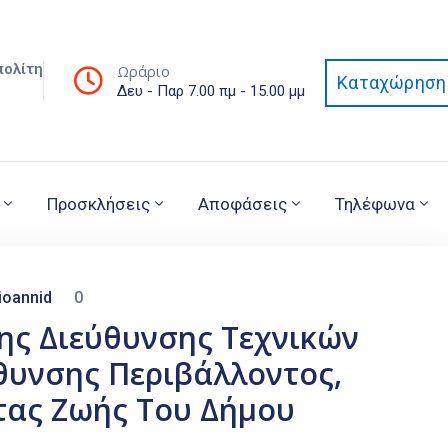
πολίτη
Ωράριο
Καταχώρηση 
Δευ - Παρ 7.00 πμ - 15.00 μμ
Προσκλήσεις
Αποφάσεις
Τηλέφωνα
ioannid
0
ης Διεύθυνσης Τεχνικών
θυνσης Περιβάλλοντος,
τας Ζωής Του Δήμου