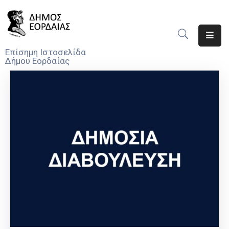
Αρχική
Επίσημη Ιστοσελίδα
Δήμου Εορδαίας
Ο
Δήμος
Νέα
Υπηρεσίες
Του
Δήμου
Προσκλήσεις
Αποφάσεις
Τηλέφωνα