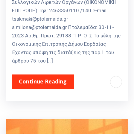
Συλλογικών Αιρετών Οργάνων (ΟΙΚΟΝΟΜΙΚΗ
ΕΠΙΤΡΟΠΗ) Τηλ: 2463350110 /140 e-mail:
tsakmaki@ptolemaida.gr
a.milona@ptolemaida.gr Πτολεμαΐδα: 30-11-
2023 Αριθμ. Πρωτ: 29188 Π Ρ Ο Σ Τα μέλη της
Οικονομικής Επιτροπής Δήμου Εορδαίας
Έχοντας υπόψη τις διατάξεις της παρ.1 του
άρθρου 75 του […]
Continue Reading