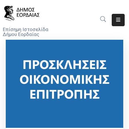
Αρχική
Επίσημη Ιστοσελίδα
Δήμου Εορδαίας
Ο
Δήμος
Νέα
Υπηρεσίες
Του
Δήμου
Προσκλήσεις
Αποφάσεις
Τηλέφωνα