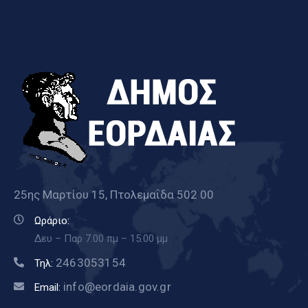
25ης Μαρτίου 15, Πτολεμαΐδα 502 00
Ωράριο:
Δευ – Παρ 7.00 πμ – 15.00 μμ
2463053154
Τηλ:
info@eordaia.gov.gr
Email: