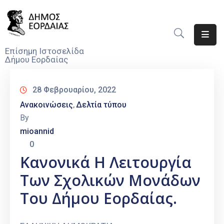
Αρχική
Επίσημη Ιστοσελίδα
Δήμου Εορδαίας
Ο
Δήμος
28 Φεβρουαρίου, 2022
Νέα
Ανακοινώσεις
Δελτία τύπου
‚
By
Υπηρεσίες
mioannid
Του
0
Δήμου
Κανονικά Η Λειτουργία
Προσκλήσεις
Των Σχολικών Μονάδων
Αποφάσεις
Του Δήμου Εορδαίας.
Τηλέφωνα