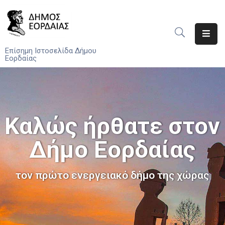
Αρχική
Επίσημη Ιστοσελίδα Δήμου
Εορδαίας
Ο
Δήμος
Νέα
Καλώς ήρθατε στον
Υπηρεσίες
Του
Δήμο Εορδαίας
Δήμου
Προσκλήσεις
τον πρώτο ενεργειακό δήμο της χώρας
Αποφάσεις
Τηλέφωνα