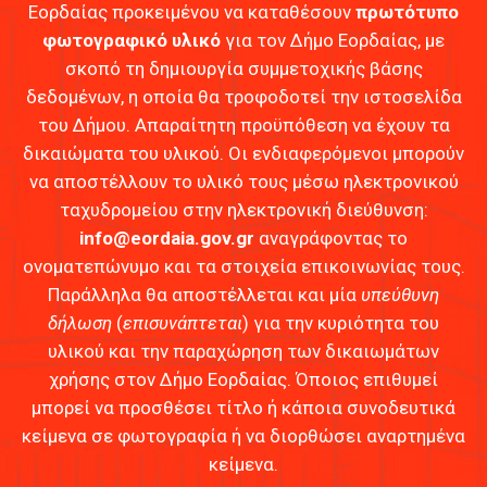
Εορδαίας προκειμένου να καταθέσουν
πρωτότυπο
φωτογραφικό υλικό
για τον Δήμο Εορδαίας, με
σκοπό τη δημιουργία συμμετοχικής βάσης
δεδομένων, η οποία θα τροφοδοτεί την ιστοσελίδα
του Δήμου. Απαραίτητη προϋπόθεση να έχουν τα
δικαιώματα του υλικού. Οι ενδιαφερόμενοι μπορούν
να αποστέλλουν το υλικό τους μέσω ηλεκτρονικού
ταχυδρομείου στην ηλεκτρονική διεύθυνση:
info@eordaia.gov.gr
αναγράφοντας το
ονοματεπώνυμο και τα στοιχεία επικοινωνίας τους.
Παράλληλα θα αποστέλλεται και μία
υπεύθυνη
δήλωση
(
επισυνάπτεται
) για την κυριότητα του
υλικού και την παραχώρηση των δικαιωμάτων
χρήσης στον Δήμο Εορδαίας. Όποιος επιθυμεί
μπορεί να προσθέσει τίτλο ή κάποια συνοδευτικά
κείμενα σε φωτογραφία ή να διορθώσει αναρτημένα
κείμενα.