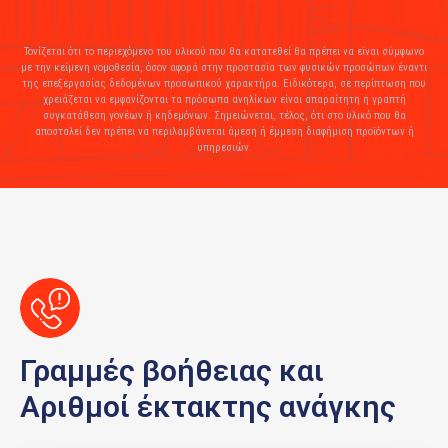
Τονίζεται ότι το περιεχόμενο του υλικού που θα κατατεθεί θα πρέπει να είναι σύμφωνο
με την κείμενη νομοθεσία, όσον αφορά στην προστασία των φυσικών προσώπων έναντι
της επεξεργασίας δεδομένων προσωπικού χαρακτήρα. Ειδικότερα, σε περίπτωση που
χρειάζεται να εμφανίζονται τα πρόσωπα ανηλίκων είναι απαραίτητη η γραπτή
συγκατάθεση γονέων ή κηδεμόνων. Σημειώνεται, τέλος, ότι στο υλικό που θα
αποσταλεί δεν πρέπει να περιλαμβάνεται άμεση ή έμμεση διαφήμιση προϊόντων ή
υπηρεσιών.
Γραμμές βοήθειας και
Αριθμοί έκτακτης ανάγκης