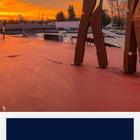
Καιρός