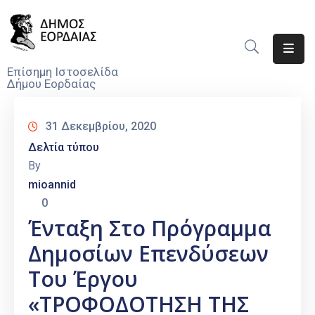
Αρχική
Επίσημη Ιστοσελίδα
Δήμου Εορδαίας
Ο
Δήμος
31 Δεκεμβρίου, 2020
Νέα
Δελτία τύπου
By
Υπηρεσίες
mioannid
Του
0
Δήμου
Ένταξη Στο Πρόγραμμα
Προσκλήσεις
Δημοσίων Επενδύσεων
Αποφάσεις
Του Έργου
«ΤΡΟΦΟΔΟΤΗΣΗ ΤΗΣ
Τηλέφωνα