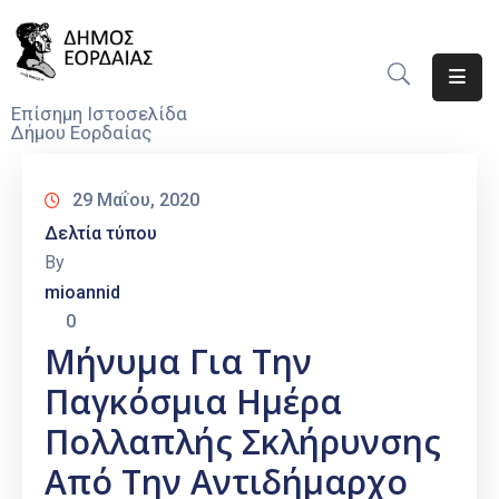
Αρχική
Επίσημη Ιστοσελίδα
Δήμου Εορδαίας
Ο
Δήμος
29 Μαΐου, 2020
Νέα
Δελτία τύπου
By
Υπηρεσίες
mioannid
Του
0
Δήμου
Μήνυμα Για Την
Προσκλήσεις
Παγκόσμια Ημέρα
Αποφάσεις
Πολλαπλής Σκλήρυνσης
Από Την Αντιδήμαρχο
Τηλέφωνα