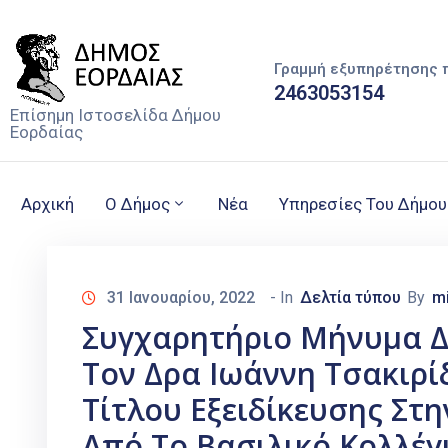
Γραμμή εξυπηρέτησης 
2463053154
Επίσημη Ιστοσελίδα Δήμου
Εορδαίας
Αρχική
Ο Δήμος
Νέα
Υπηρεσίες Του Δήμου
31 Ιανουαρίου, 2022
- In
Δελτία τύπου
By
m
Συγχαρητήριο Μήνυμα Δ
Τον Δρα Ιωάννη Τσακιρί
Τίτλου Εξειδίκευσης Στ
Από Το Βασιλικό Κολλέγ