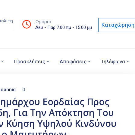
πολίτη
Ωράριο
Καταχώρηση 
Δευ - Παρ 7.00 πμ - 15.00 μμ
Προσκλήσεις
Αποφάσεις
Τηλέφωνα
ioannid
0
ημάρχου Εορδαίας Προς
δη, Για Την Απόκτηση Του
ην Κύηση Υψηλού Κινδύνου
ιο Μαιευτήρων-