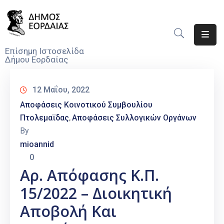
Αρχική
Επίσημη Ιστοσελίδα
Δήμου Εορδαίας
Ο
Δήμος
12 Μαΐου, 2022
Νέα
Αποφάσεις Κοινοτικού Συμβουλίου
Πτολεμαϊδας
Αποφάσεις Συλλογικών Οργάνων
‚
Υπηρεσίες
By
Του
mioannid
Δήμου
0
Προσκλήσεις
Αρ. Απόφασης Κ.Π.
15/2022 – Διοικητική
Αποφάσεις
Αποβολή Και
Τηλέφωνα