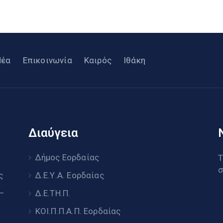
Νέα
Επικοινωνία
Καιρός
Ιθάκη
Διαύγεια
υ
Δήμος Εορδαίας
Τ
σ
ς
Δ.Ε.Υ.Α. Εορδαίας
 –
Δ.Ε.ΤΗ.Π.
ΚΟΙ.Π.Π.Α.Π. Εορδαίας