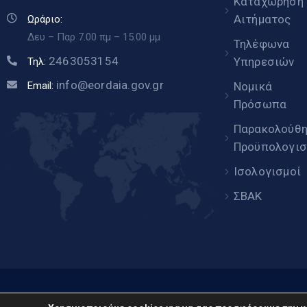
Καταχώρηση
Αιτήματος
Ωράριο:
Δευ – Παρ 7.00 πμ – 15.00 μμ
Τηλέφωνα
2463053154
Υπηρεσιών
Τηλ:
info@eordaia.gov.gr
Email:
Νομικά
Πρόσωπα
Παρακολούθ
Προϋπολογισ
Ισολογισμοί
ΣΒΑΚ
www.eor