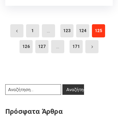
1
...
123
124
125
126
127
...
171
Πρόσφατα Άρθρα