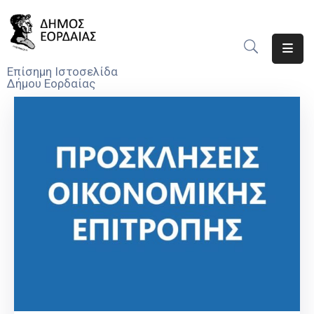
Αρχική
Επίσημη Ιστοσελίδα
Δήμου Εορδαίας
Ο
Δήμος
Νέα
Υπηρεσίες
Του
Δήμου
Προσκλήσεις
Αποφάσεις
Τηλέφωνα