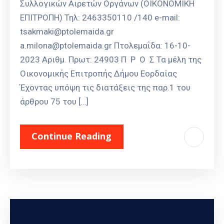
Συλλογικών Αιρετών Οργάνων (ΟΙΚΟΝΟΜΙΚΗ
ΕΠΙΤΡΟΠΗ) Τηλ: 2463350110 /140 e-mail:
tsakmaki@ptolemaida.gr
a.milona@ptolemaida.gr Πτολεμαΐδα: 16-10-
2023 Αριθμ. Πρωτ: 24903 Π Ρ Ο Σ Τα μέλη της
Οικονομικής Επιτροπής Δήμου Εορδαίας
Έχοντας υπόψη τις διατάξεις της παρ.1 του
άρθρου 75 του […]
Continue Reading