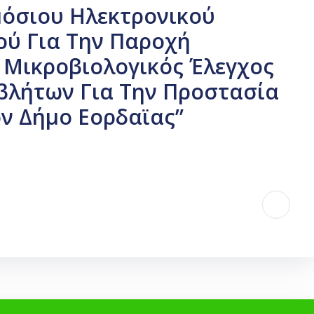
μόσιου Ηλεκτρονικού
ού Για Την Παροχή
 Μικροβιολογικός Έλεγχος
βλήτων Για Την Προστασία
ον Δήμο Εορδαϊας”