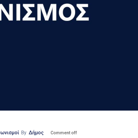
γωνισμοί
By
Δήμος
Comment off