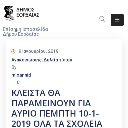
Αρχική
Επίσημη Ιστοσελίδα
Δήμου Εορδαίας
Ο
Δήμος
9 Ιανουαρίου, 2019
Νέα
Ανακοινώσεις
Δελτία τύπου
‚
By
Υπηρεσίες
mioannid
Του
0
Δήμου
ΚΛΕΙΣΤΑ ΘΑ
Προσκλήσεις
ΠΑΡΑΜΕΙΝΟΥΝ ΓΙΑ
Αποφάσεις
ΑΥΡΙΟ ΠΕΜΠΤΗ 10-1-
2019 ΟΛΑ ΤΑ ΣΧΟΛΕΙΑ
Τηλέφωνα