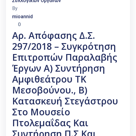
Συλλογικών Οργάνων
By
mioannid
0
Αρ. Απόφασης Δ.Σ.
297/2018 – Συγκρότηση
Επιτροπών Παραλαβής
Έργων Α) Συντήρηση
Αμφιθεάτρου ΤΚ
Μεσοβούνου., Β)
Κατασκευή Στεγάστρου
Στο Μουσείο
Πτολεμαΐδας Και
Συντήρηση Π.Σ Και