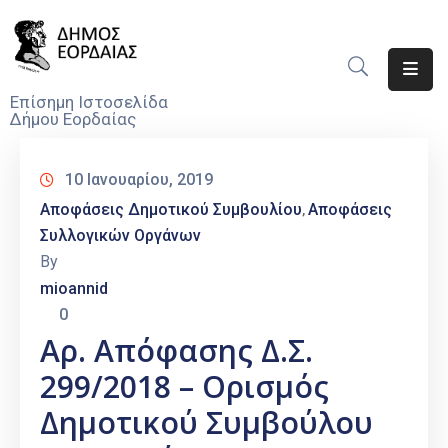
Αρχική
Επίσημη Ιστοσελίδα
Δήμου Εορδαίας
Ο
Δήμος
10 Ιανουαρίου, 2019
Νέα
Αποφάσεις Δημοτικού Συμβουλίου
Αποφάσεις
‚
Συλλογικών Οργάνων
Υπηρεσίες
By
Του
mioannid
Δήμου
0
Προσκλήσεις
Αρ. Απόφασης Δ.Σ.
299/2018 – Ορισμός
Αποφάσεις
Δημοτικού Συμβούλου
Τηλέφωνα