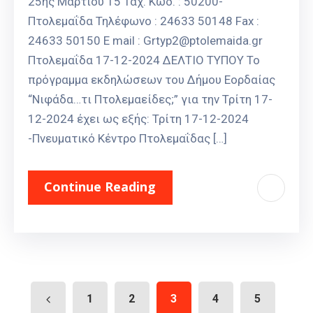
25ης Μαρτίου 15 Ταχ. Κωδ. : 50200-
Πτολεμαΐδα Τηλέφωνο : 24633 50148 Fax :
24633 50150 E mail : Grtyp2@ptolemaida.gr
Πτολεμαΐδα 17-12-2024 ΔΕΛΤΙΟ ΤΥΠΟΥ To
πρόγραμμα εκδηλώσεων του Δήμου Εορδαίας
“Νιφάδα…τι Πτολεμαείδες;” για την Τρίτη 17-
12-2024 έχει ως εξής: Τρίτη 17-12-2024
-Πνευματικό Κέντρο Πτολεμαΐδας […]
Continue Reading
1
2
3
4
5