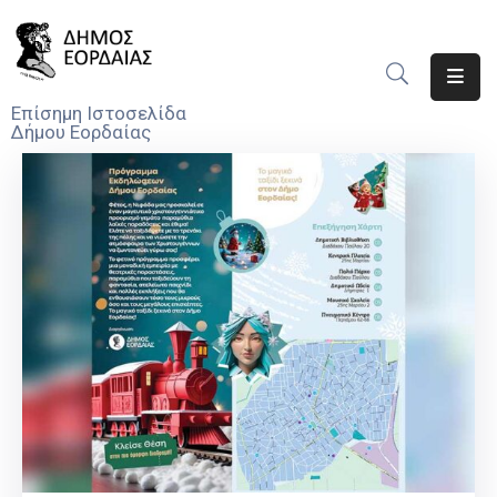
Αρχική
Επίσημη Ιστοσελίδα
Δήμου Εορδαίας
Ο
Δήμος
Νέα
Υπηρεσίες
Του
Δήμου
Προσκλήσεις
Αποφάσεις
Τηλέφωνα