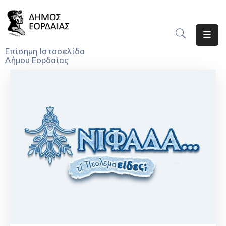
Αρχική
Επίσημη Ιστοσελίδα
Δήμου Εορδαίας
Ο
Δήμος
Νέα
Υπηρεσίες
Του
Δήμου
Προσκλήσεις
Αποφάσεις
Τηλέφωνα