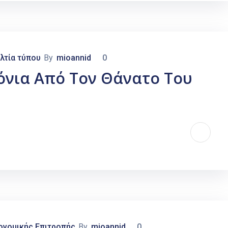
λτία τύπου
By
mioannid
0
όνια Από Τον Θάνατο Του
ονομικής Επιτροπής
By
mioannid
0