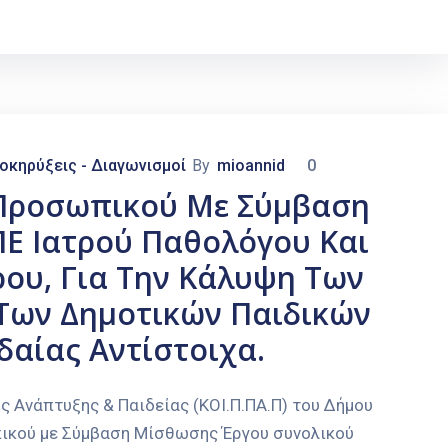
οκηρύξεις - Διαγωνισμοί
By
mioannid
0
 Προσωπικού Με Σύμβαση
ΠΕ Ιατρού Παθολόγου Και
ρου, Για Την Κάλυψη Των
Των Δημοτικών Παιδικών
αίας Αντίστοιχα.
ής Ανάπτυξης & Παιδείας (ΚΟΙ.Π.ΠΑ.Π) του Δήμου
ικού με Σύμβαση Μίσθωσης Έργου συνολικού