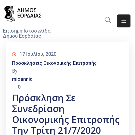
Αρχική
Επίσημη Ιστοσελίδα
Δήμου Εορδαίας
Ο
Δήμος
17 Ιουλίου, 2020
Νέα
Προσκλήσεις Οικονομικής Επιτροπής
By
Υπηρεσίες
mioannid
Του
0
Δήμου
Πρόσκληση Σε
Προσκλήσεις
Συνεδρίαση
Αποφάσεις
Οικονομικής Επιτροπής
Την Τρίτη 21/7/2020
Τηλέφωνα