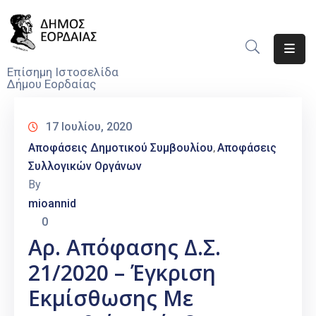
Αρχική
Επίσημη Ιστοσελίδα
Δήμου Εορδαίας
Ο
Δήμος
17 Ιουλίου, 2020
Νέα
Αποφάσεις Δημοτικού Συμβουλίου
Αποφάσεις
‚
Συλλογικών Οργάνων
Υπηρεσίες
By
Του
mioannid
Δήμου
0
Προσκλήσεις
Αρ. Απόφασης Δ.Σ.
21/2020 – Έγκριση
Αποφάσεις
Εκμίσθωσης Με
Τηλέφωνα