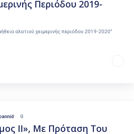
μερινής Περιόδου 2019-
μήθεια αλατιού χειμερινής περιόδου 2019-2020″
oannid
0
ος II», Με Πρόταση Του