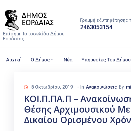
Γραμμή εξυπηρέτησης 
2463053154
Επίσημη Ιστοσελίδα Δήμου
Εορδαίας
Αρχική
Ο Δήμος
Νέα
Υπηρεσίες Του Δήμου
8 Οκτωβρίου, 2019
- In
Ανακοινώσεις
By
mi
ΚΟΙ.Π.ΠΑ.Π – Ανακοίνωσ
Θέσης Αρχιμουσικού Με
Δικαίου Ορισμένου Χρό