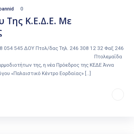
oannid
0
 Της Κ.Ε.Δ.Ε. Με
ς
8 054 545 ΔΟΥ Πτολ/δας Τηλ. 246 308 12 32 Φαξ 246
de11@otenet.gr Πτολεμαΐδα
μοδιοτήτων της, η νέα Πρόεδρος της ΚΕΔΕ Άννα
όγου «Παλαιστικό Κέντρο Εορδαίας» […]