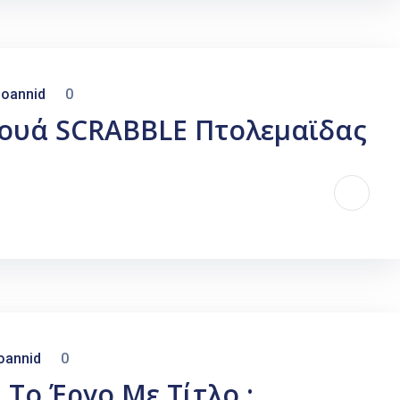
oannid
0
ουά SCRABBLE Πτολεμαϊδας
oannid
0
Το Έργο Με Τίτλο :