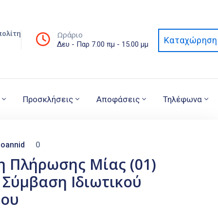
πολίτη
Ωράριο
Καταχώρηση 
Δευ - Παρ 7.00 πμ - 15.00 μμ
Προσκλήσεις
Αποφάσεις
Τηλέφωνα
oannid
0
η Πλήρωσης Μίας (01)
 Σύμβαση Ιδιωτικού
νου