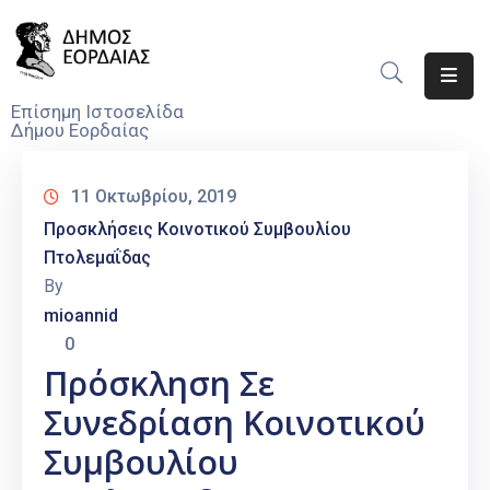
Αρχική
Επίσημη Ιστοσελίδα
Δήμου Εορδαίας
Ο
Δήμος
11 Οκτωβρίου, 2019
Νέα
Προσκλήσεις Κοινοτικού Συμβουλίου
Πτολεμαΐδας
Υπηρεσίες
By
Του
mioannid
Δήμου
0
Προσκλήσεις
Πρόσκληση Σε
Συνεδρίαση Κοινοτικού
Αποφάσεις
Συμβουλίου
Τηλέφωνα