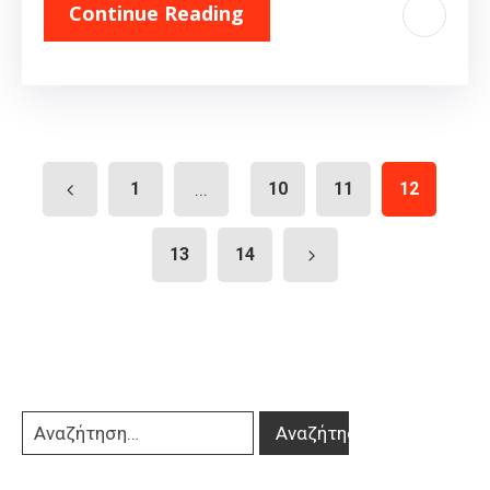
Continue Reading
1
...
10
11
12
13
14