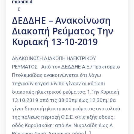
mioannid
0
ΔΕΔΔΗΕ – Ανακοίνωση
Διακοπή Ρεύματος Την
Κυριακή 13-10-2019
ΑΝΑΚΟΙΝΩΣΗ ΔΙΑΚΟΠΗ ΗΛΕΚΤΡΙΚΟΥ
ΡΕΥΜΑΤΟΣ Από τον ΔΕΔΔΗΕ Α.Ε./Πρακτορείο
Πτολεμαΐδας ανακοινώνεται ότι λόγω
τεχνικών εργασιών θα γίνουν οι κάτωθι
διακοπές ηλεκτρικού ρεύματος: 1.Την Κυριακή
13.10.2019 από τις 08:00πμ έως 12:30πμ θα
γίνει διακοπή ηλεκτρικού ρεύματος ανατολικά
της πόλεως περιοχή Ο.Σ.Ε. στις εξής οδούς :
οδός Καραϊσκάκη: από Αν. Νικολαΐδη έως Λ.
Βύρωνος, Σκρά, Δοϊράνης, οδός […]