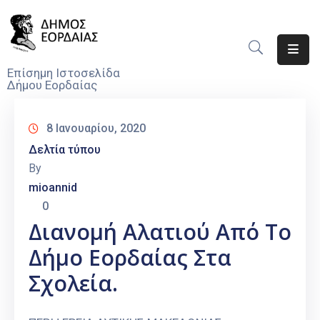
Αρχική
Επίσημη Ιστοσελίδα
Δήμου Εορδαίας
Ο
Δήμος
8 Ιανουαρίου, 2020
Νέα
Δελτία τύπου
By
Υπηρεσίες
mioannid
Του
0
Δήμου
Διανομή Αλατιού Από Το
Προσκλήσεις
Δήμο Εορδαίας Στα
Αποφάσεις
Σχολεία.
Τηλέφωνα