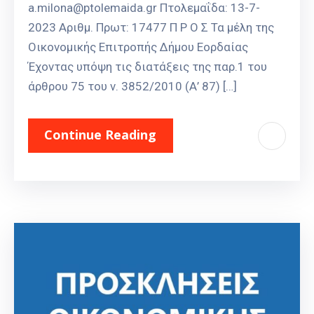
a.milona@ptolemaida.gr Πτολεμαΐδα: 13-7-
2023 Αριθμ. Πρωτ: 17477 Π Ρ Ο Σ Τα μέλη της
Οικονομικής Επιτροπής Δήμου Εορδαίας
Έχοντας υπόψη τις διατάξεις της παρ.1 του
άρθρου 75 του ν. 3852/2010 (Α’ 87) […]
Continue Reading