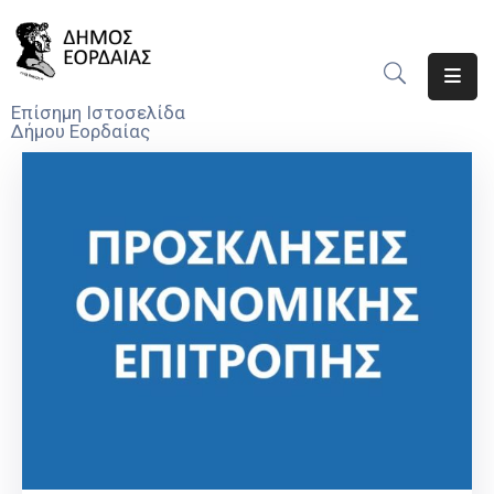
Αρχική
Επίσημη Ιστοσελίδα
Δήμου Εορδαίας
Ο
Δήμος
Νέα
Υπηρεσίες
Του
Δήμου
Προσκλήσεις
Αποφάσεις
Τηλέφωνα