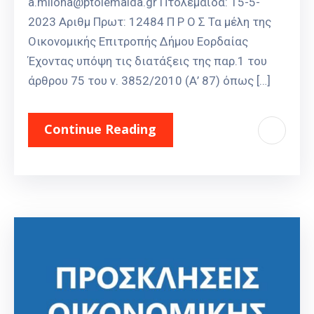
a.milona@ptolemaida.gr Πτολεμαΐδα: 15-5-
2023 Αριθμ Πρωτ: 12484 Π Ρ Ο Σ Τα μέλη της
Οικονομικής Επιτροπής Δήμου Εορδαίας
Έχοντας υπόψη τις διατάξεις της παρ.1 του
άρθρου 75 του ν. 3852/2010 (Α’ 87) όπως […]
Continue Reading