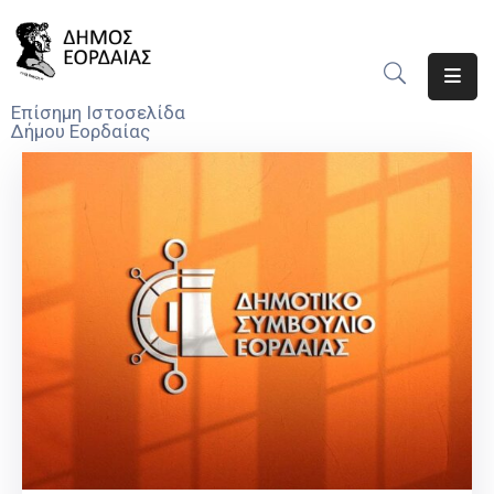
Αρχική
Επίσημη Ιστοσελίδα
Δήμου Εορδαίας
Ο
Δήμος
Νέα
Υπηρεσίες
Του
Δήμου
Προσκλήσεις
Αποφάσεις
Τηλέφωνα