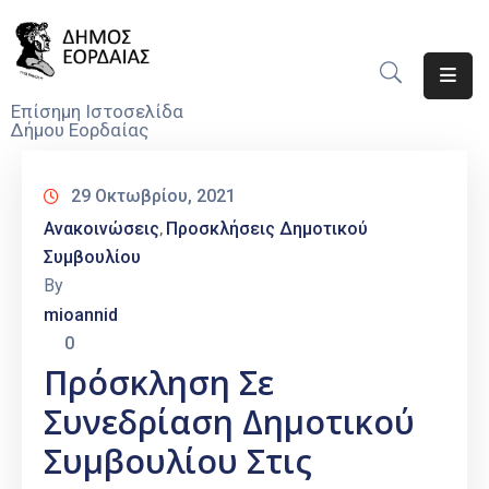
Αρχική
Επίσημη Ιστοσελίδα
Δήμου Εορδαίας
Ο
Δήμος
29 Οκτωβρίου, 2021
Νέα
Ανακοινώσεις
Προσκλήσεις Δημοτικού
‚
Συμβουλίου
Υπηρεσίες
By
Του
mioannid
Δήμου
0
Προσκλήσεις
Πρόσκληση Σε
Συνεδρίαση Δημοτικού
Αποφάσεις
Συμβουλίου Στις
Τηλέφωνα