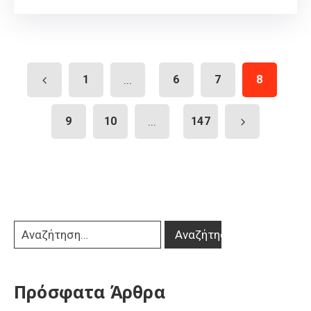
1
...
6
7
8
9
10
...
147
Πρόσφατα Άρθρα