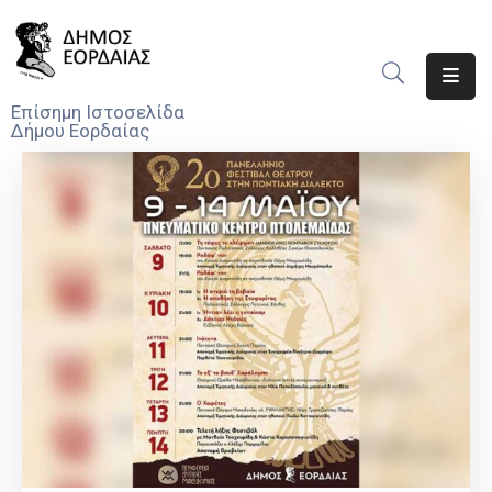
Αρχική
Επίσημη Ιστοσελίδα
Δήμου Εορδαίας
Ο
Δήμος
Νέα
Υπηρεσίες
Του
Δήμου
Προσκλήσεις
Αποφάσεις
Τηλέφωνα