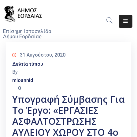
Αρχική
Επίσημη Ιστοσελίδα
Δήμου Εορδαίας
Ο
Δήμος
31 Αυγούστου, 2020
Νέα
Δελτία τύπου
By
Υπηρεσίες
mioannid
Του
0
Δήμου
Υπογραφή Σύμβασης Για
Προσκλήσεις
Το Έργο: «ΕΡΓΑΣΙΕΣ
Αποφάσεις
ΑΣΦΑΛΤΟΣΤΡΩΣΗΣ
ΑΥΛΕΙΟΥ ΧΩΡΟΥ ΣΤΟ 4ο
Τηλέφωνα