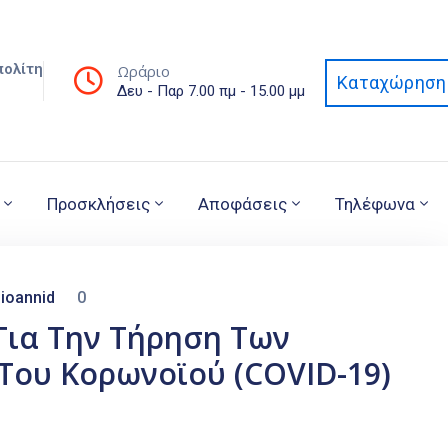
πολίτη
Ωράριο
Καταχώρηση 
Δευ - Παρ 7.00 πμ - 15.00 μμ
Προσκλήσεις
Αποφάσεις
Τηλέφωνα
ioannid
0
Για Την Τήρηση Των
Του Κορωνοϊού (COVID-19)