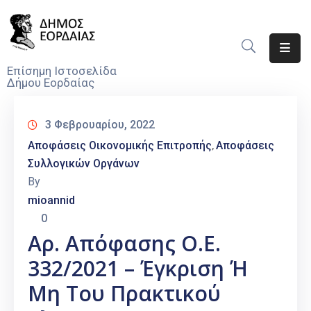
Αρχική
Επίσημη Ιστοσελίδα
Δήμου Εορδαίας
Ο
Δήμος
3 Φεβρουαρίου, 2022
Νέα
Αποφάσεις Οικονομικής Επιτροπής
Αποφάσεις
‚
Συλλογικών Οργάνων
Υπηρεσίες
By
Του
mioannid
Δήμου
0
Προσκλήσεις
Αρ. Απόφασης Ο.Ε.
332/2021 – Έγκριση Ή
Αποφάσεις
Μη Του Πρακτικού
Τηλέφωνα