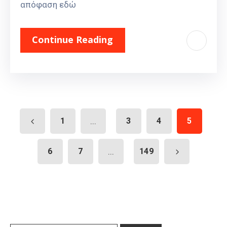
απόφαση εδώ
Continue Reading
1
...
3
4
5
6
7
...
149