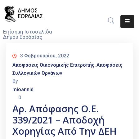
Αρχική
Επίσημη Ιστοσελίδα
Δήμου Εορδαίας
Ο
Δήμος
3 Φεβρουαρίου, 2022
Νέα
Αποφάσεις Οικονομικής Επιτροπής
Αποφάσεις
‚
Συλλογικών Οργάνων
Υπηρεσίες
By
Του
mioannid
Δήμου
0
Προσκλήσεις
Αρ. Απόφασης Ο.Ε.
339/2021 – Αποδοχή
Αποφάσεις
Χορηγίας Από Την ΔΕΗ
Τηλέφωνα