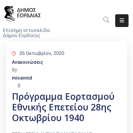
Αρχική
Επίσημη Ιστοσελίδα
Δήμου Εορδαίας
Ο
Δήμος
26 Οκτωβρίου, 2020
Νέα
Ανακοινώσεις
By
Υπηρεσίες
mioannid
Του
0
Δήμου
Πρόγραμμα Εορτασμού
Προσκλήσεις
Εθνικής Επετείου 28ης
Αποφάσεις
Οκτωβρίου 1940
Τηλέφωνα