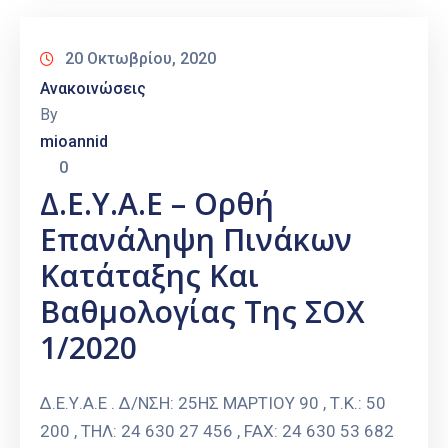
20 Οκτωβρίου, 2020
Ανακοινώσεις
By
mioannid
0
Δ.Ε.Υ.Α.Ε – Ορθή
Επανάληψη Πινάκων
Κατάταξης Και
Βαθμολογίας Της ΣΟΧ
1/2020
Δ.Ε.Υ.Α.Ε . Δ/ΝΣΗ: 25ΗΣ ΜΑΡΤΙΟΥ 90 , Τ.Κ.: 50
200 , ΤΗΛ: 24 630 27 456 , FAX: 24 630 53 682