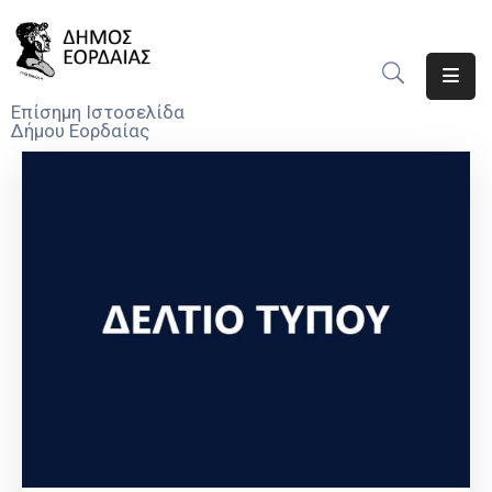
Αρχική
Επίσημη Ιστοσελίδα
Δήμου Εορδαίας
Ο
Δήμος
Νέα
Υπηρεσίες
Του
Δήμου
Προσκλήσεις
Αποφάσεις
Τηλέφωνα