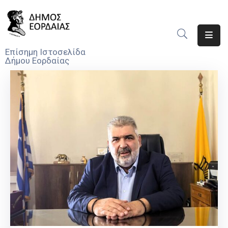
Αρχική
Επίσημη Ιστοσελίδα
Δήμου Εορδαίας
Ο
Δήμος
Νέα
Υπηρεσίες
Του
Δήμου
Προσκλήσεις
Αποφάσεις
Τηλέφωνα