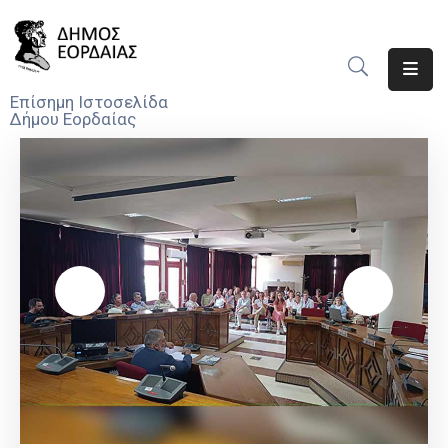
Αρχική
Επίσημη Ιστοσελίδα
Δήμου Εορδαίας
Ο
Δήμος
Νέα
Υπηρεσίες
Του
Δήμου
Προσκλήσεις
Αποφάσεις
Τηλέφωνα