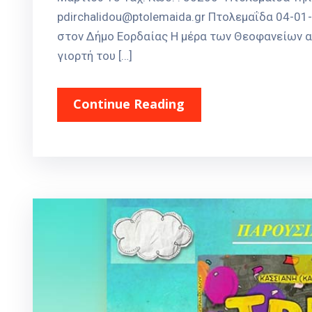
pdirchalidou@ptolemaida.gr Πτολεμαΐδα 04-0
στον Δήμο Εορδαίας Η μέρα των Θεοφανείων απ
γιορτή του […]
Continue Reading