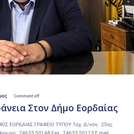
μος
Comment off
φάνεια Στον Δήμο Εορδαίας
 ΕΟΡΔΑΙΑΣ ΓΡΑΦΕΙΟ ΤΥΠΟΥ Ταχ. Δ/νση : 25ης
έφωνο : 24633 50148 Fax : 24633 50113 E mail :