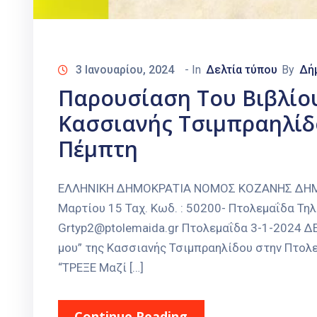
3 Ιανουαρίου, 2024
- In
Δελτία τύπου
By
Δή
Παρουσίαση Του Βιβλίου
Κασσιανής Τσιμπραηλίδ
Πέμπτη
ΕΛΛΗΝΙΚΗ ΔΗΜΟΚΡΑΤΙΑ ΝΟΜΟΣ ΚΟΖΑΝΗΣ ΔΗΜΟΣ
Μαρτίου 15 Ταχ. Κωδ. : 50200- Πτολεμαΐδα Τηλ
Grtyp2@ptolemaida.gr Πτολεμαΐδα 3-1-2024 Δ
μου” της Κασσιανής Τσιμπραηλίδου στην Πτολε
“ΤΡΕΞΕ Μαζί […]
Continue Reading