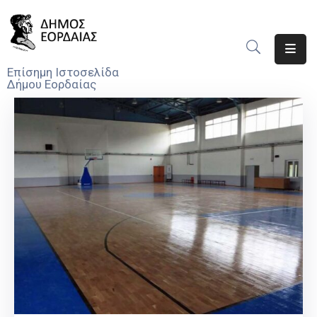
Αρχική
Επίσημη Ιστοσελίδα
Δήμου Εορδαίας
Ο
Δήμος
Νέα
Υπηρεσίες
Του
Δήμου
Προσκλήσεις
Αποφάσεις
Τηλέφωνα