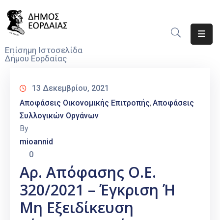
Αρχική
Επίσημη Ιστοσελίδα
Δήμου Εορδαίας
Ο
Δήμος
13 Δεκεμβρίου, 2021
Νέα
Αποφάσεις Οικονομικής Επιτροπής
Αποφάσεις
‚
Συλλογικών Οργάνων
Υπηρεσίες
By
Του
mioannid
Δήμου
0
Προσκλήσεις
Αρ. Απόφασης Ο.Ε.
320/2021 – Έγκριση Ή
Αποφάσεις
Μη Εξειδίκευση
Τηλέφωνα