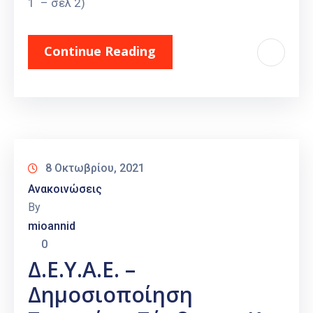
1 – σελ 2)
Continue Reading
8 Οκτωβρίου, 2021
Ανακοινώσεις
By
mioannid
0
Δ.Ε.Υ.Α.Ε. –
Δημοσιοποίηση