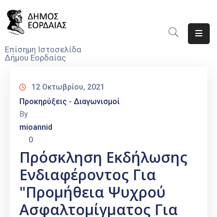
Αρχική
Επίσημη Ιστοσελίδα
Δήμου Εορδαίας
Ο
Δήμος
12 Οκτωβρίου, 2021
Νέα
Προκηρύξεις - Διαγωνισμοί
By
Υπηρεσίες
mioannid
Του
0
Δήμου
Πρόσκληση Εκδήλωσης
Προσκλήσεις
Ενδιαφέροντος Για
Αποφάσεις
"Προμήθεια Ψυχρού
Ασφαλτομίγματος Για
Τηλέφωνα