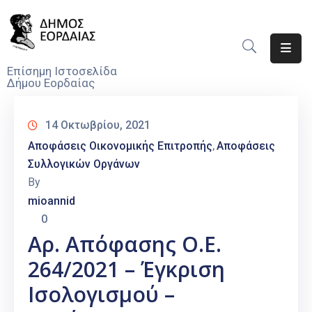
Αρχική
Επίσημη Ιστοσελίδα
Δήμου Εορδαίας
Ο
Δήμος
14 Οκτωβρίου, 2021
Νέα
Αποφάσεις Οικονομικής Επιτροπής
Αποφάσεις
‚
Συλλογικών Οργάνων
Υπηρεσίες
By
Του
mioannid
Δήμου
0
Προσκλήσεις
Αρ. Απόφασης Ο.Ε.
264/2021 – Έγκριση
Αποφάσεις
Ισολογισμού –
Τηλέφωνα