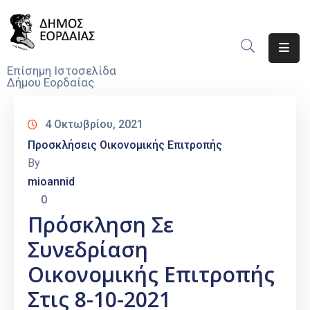
Αρχική
Επίσημη Ιστοσελίδα
Δήμου Εορδαίας
Ο
Δήμος
4 Οκτωβρίου, 2021
Νέα
Προσκλήσεις Οικονομικής Επιτροπής
By
Υπηρεσίες
mioannid
Του
0
Δήμου
Πρόσκληση Σε
Προσκλήσεις
Συνεδρίαση
Αποφάσεις
Οικονομικής Επιτροπής
Στις 8-10-2021
Τηλέφωνα