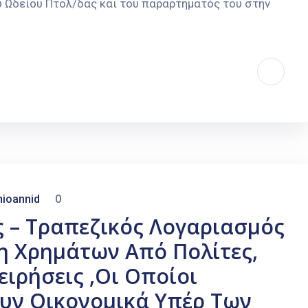
ύ Ωδείου Πτολ/δας και του παραρτήματός του στην
ioannid
0
 – Τραπεζικός Λογαριασμός
η Χρημάτων Από Πολίτες,
ειρήσεις ,οι Οποίοι
υν Οικονομικά Υπέρ Των