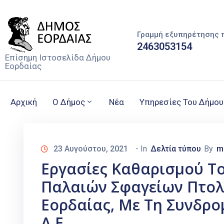
Γραμμή εξυπηρέτησης 
2463053154
Επίσημη Ιστοσελίδα Δήμου
Εορδαίας
Αρχική
Ο Δήμος
Νέα
Υπηρεσίες Του Δήμου
23 Αυγούστου, 2021
- In
Δελτία τύπου
By
m
Εργασίες Καθαρισμού Τ
Παλαιών Σφαγείων Πτολ
Εορδαίας, Με Τη Συνδρο
Α.Ε. .