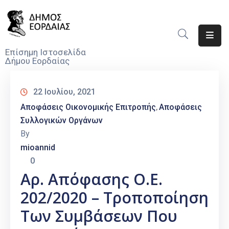
Αρχική
Επίσημη Ιστοσελίδα
Δήμου Εορδαίας
Ο
Δήμος
22 Ιουλίου, 2021
Νέα
Αποφάσεις Οικονομικής Επιτροπής
Αποφάσεις
‚
Συλλογικών Οργάνων
Υπηρεσίες
By
Του
mioannid
Δήμου
0
Προσκλήσεις
Αρ. Απόφασης Ο.Ε.
202/2020 – Τροποποίηση
Αποφάσεις
Των Συμβάσεων Που
Τηλέφωνα