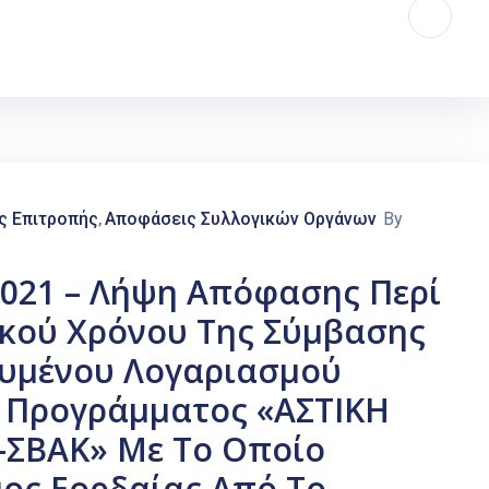
ς Επιτροπής
Αποφάσεις Συλλογικών Οργάνων
By
‚
2021 – Λήψη Απόφασης Περί
κού Χρόνου Της Σύμβασης
ευμένου Λογαριασμού
 Προγράμματος «ΑΣΤΙΚΗ
-ΣΒΑΚ» Με Το Οποίο
ος Εορδαίας Από Το