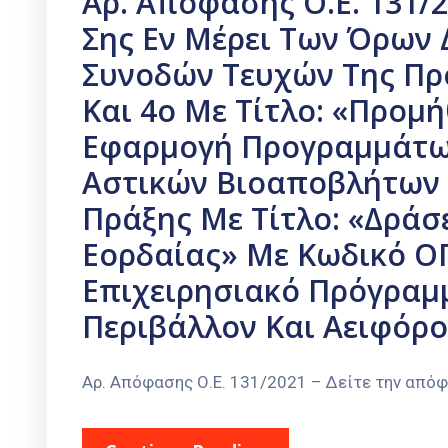
Αρ. Απόφασης Ο.Ε. 131/
Σης Εν Μέρει Των Όρων 
Συνοδών Τευχών Της Πρ
Και 4ο Με Τίτλο: «Προμ
Εφαρμογή Προγραμμάτω
Αστικών Βιοαποβλήτων 
Πράξης Με Τίτλο: «Δρά
Εορδαίας» Με Κωδικό ΟΠ
Επιχειρησιακό Πρόγραμ
Περιβάλλον Και Αειφόρο
Αρ. Απόφασης Ο.Ε. 131/2021 – Δείτε την από