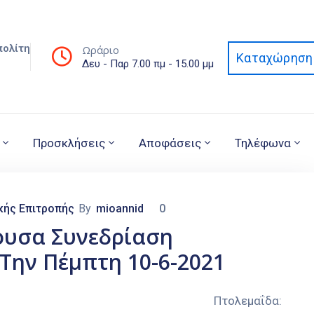
πολίτη
Ωράριο
Καταχώρηση 
Δευ - Παρ 7.00 πμ - 15.00 μμ
Προσκλήσεις
Αποφάσεις
Τηλέφωνα
κής Επιτροπής
By
mioannid
0
ουσα Συνεδρίαση
Την Πέμπτη 10-6-2021
ΟΜΟΣ ΚΟΖΑΝΗΣ Πτολεμαΐδα: