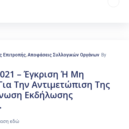
ς Επιτροπής
Αποφάσεις Συλλογικών Οργάνων
By
‚
2021 – Έγκριση Ή Μη
Για Την Αντιμετώπιση Της
άνωση Εκδήλωσης
.
φαση εδώ