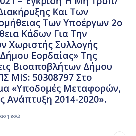
2021 – Έγκριση Ή Μη Τροπ/
Διακήρυξης Και Των
ομήθειας Των Υποέργων 2ο
ήθεια Κάδων Για Την
ν Χωριστής Συλλογής
Δήμου Εορδαίας» Της
σεις Βιοαποβλήτων Δήμου
Σ MIS: 50308797 Στο
μα «Υποδομές Μεταφορών,
ς Ανάπτυξη 2014-2020».
φαση εδώ