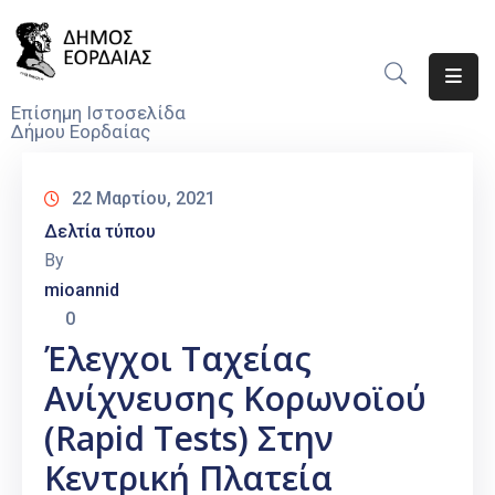
Αρχική
Επίσημη Ιστοσελίδα
Δήμου Εορδαίας
Ο
Δήμος
22 Μαρτίου, 2021
Νέα
Δελτία τύπου
By
Υπηρεσίες
mioannid
Του
0
Δήμου
Έλεγχοι Ταχείας
Προσκλήσεις
Ανίχνευσης Κορωνοϊού
Αποφάσεις
(rapid Tests) Στην
Κεντρική Πλατεία
Τηλέφωνα