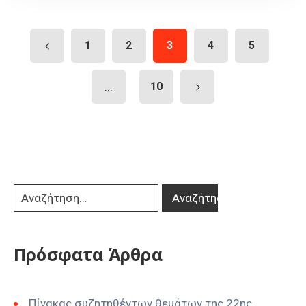
1
2
3
4
5
...
10
Πρόσφατα Άρθρα
Πίνακας συζητηθέντων θεμάτων της 22ης