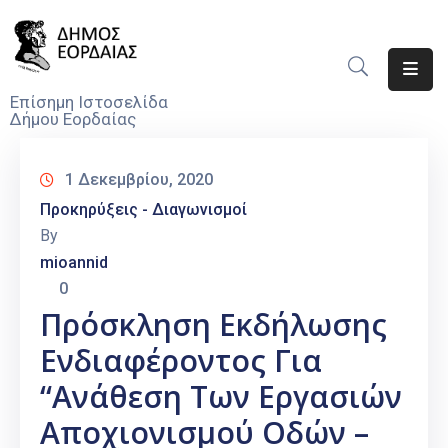
Αρχική
Επίσημη Ιστοσελίδα
Δήμου Εορδαίας
Ο
Δήμος
1 Δεκεμβρίου, 2020
Νέα
Προκηρύξεις - Διαγωνισμοί
By
Υπηρεσίες
mioannid
Του
0
Δήμου
Πρόσκληση Εκδήλωσης
Προσκλήσεις
Ενδιαφέροντος Για
Αποφάσεις
“Ανάθεση Των Εργασιών
Αποχιονισμού Οδών –
Τηλέφωνα